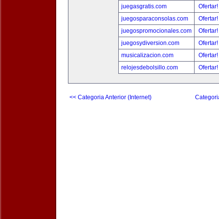
juegasgratis.com
Ofertar
juegosparaconsolas.com
Ofertar
juegospromocionales.com
Ofertar
juegosydiversion.com
Ofertar
musicalizacion.com
Ofertar
relojesdebolsillo.com
Ofertar
<< Categoria Anterior (Internet)
Categori