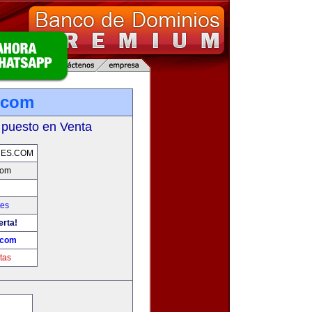
.com
 puesto en Venta
RES.COM
com
tes
erta!
.com
tas