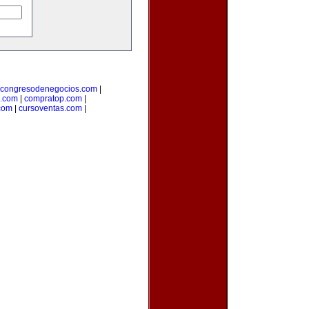
congresodenegocios.com
|
l.com
|
compratop.com
|
com
|
cursoventas.com
|