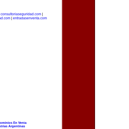
|
consultoriaseguridad.com
|
dad.com
|
entradasenventa.com
ominios En Venta
strias Argentinas