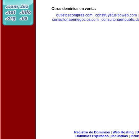
Otros dominios en venta:
outletdecompras.com
|
construyetusitioweb.com
consultoriaennegocios.com
|
consultoriaenpublici
|
Registro de Dominios
|
Web Hosting
|
D
Dominios Expirados
|
Industrias
|
Indu