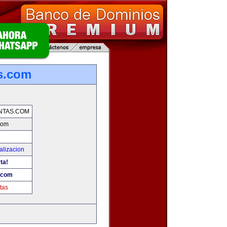
s.com
NTAS.COM
com
alizacion
ta!
.com
tas