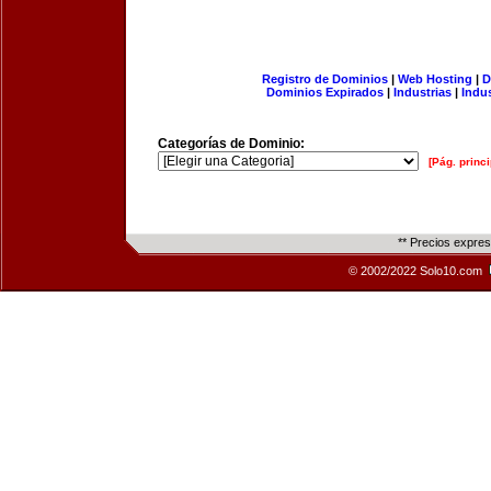
Registro de Dominios
|
Web Hosting
|
D
Dominios Expirados
|
Industrias
|
Indu
Categorías de Dominio:
[Pág. princi
** Precios expre
© 2002/2022 Solo10.com