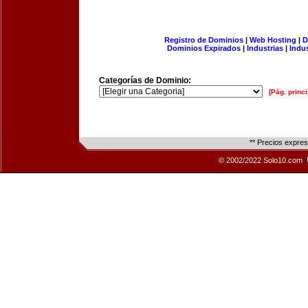
Registro de Dominios
|
Web Hosting
|
D
Dominios Expirados
|
Industrias
|
Indu
Categorías de Dominio:
[Pág. princi
** Precios expre
© 2002/2022 Solo10.com