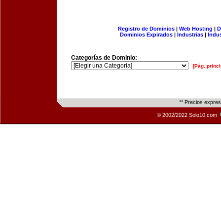
Registro de Dominios
|
Web Hosting
|
D
Dominios Expirados
|
Industrias
|
Indu
Categorías de Dominio:
[Pág. princi
** Precios expre
© 2002/2022 Solo10.com