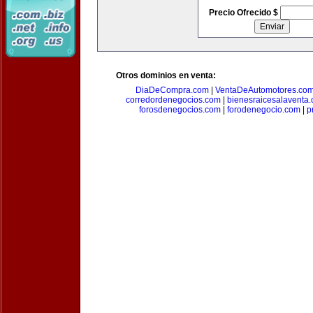
Precio Ofrecido $
Otros dominios en venta:
DiaDeCompra.com
|
VentaDeAutomotores.co
corredordenegocios.com
|
bienesraicesalaventa
forosdenegocios.com
|
forodenegocio.com
|
p