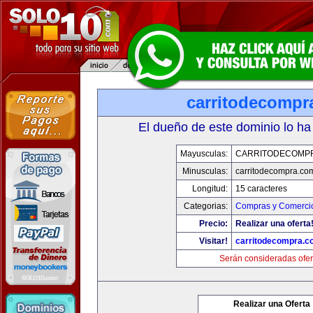
carritodecompr
El dueño de este dominio lo ha
Mayusculas:
CARRITODECOMP
Minusculas:
carritodecompra.co
Longitud:
15 caracteres
Categorias:
Compras y Comercio
Precio:
Realizar una oferta
Visitar!
carritodecompra.c
Serán consideradas ofer
Realizar una Oferta