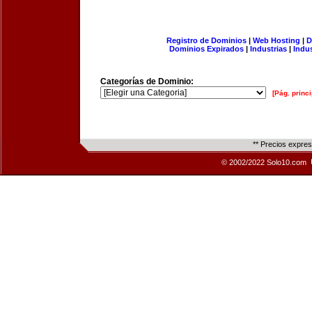
Registro de Dominios
|
Web Hosting
|
D
Dominios Expirados
|
Industrias
|
Indu
Categorías de Dominio:
[Pág. princi
** Precios expre
© 2002/2022 Solo10.com