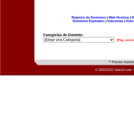
Registro de Dominios
|
Web Hosting
|
D
Dominios Expirados
|
Industrias
|
Indu
Categorías de Dominio:
[Pág. princi
** Precios expre
© 2002/2022 Solo10.com