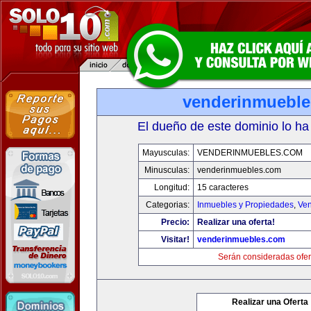
venderinmuebl
El dueño de este dominio lo ha
Mayusculas:
VENDERINMUEBLES.COM
Minusculas:
venderinmuebles.com
Longitud:
15 caracteres
Categorias:
Inmuebles y Propiedades
,
Ven
Precio:
Realizar una oferta!
Visitar!
venderinmuebles.com
Serán consideradas ofer
Realizar una Oferta