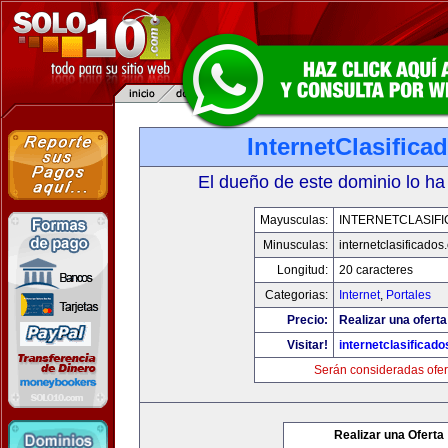
InternetClasific
El dueño de este dominio lo ha
Mayusculas:
INTERNETCLASIF
Minusculas:
internetclasificado
Longitud:
20 caracteres
Categorias:
Internet
,
Portales
Precio:
Realizar una oferta
Visitar!
internetclasificad
Serán consideradas ofer
Realizar una Oferta