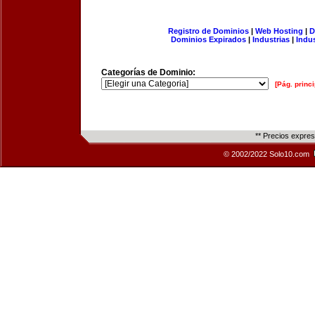
Registro de Dominios
|
Web Hosting
|
D
Dominios Expirados
|
Industrias
|
Indu
Categorías de Dominio:
[Pág. princi
** Precios expre
© 2002/2022 Solo10.com