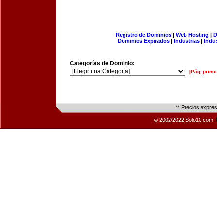
Registro de Dominios
|
Web Hosting
|
D
Dominios Expirados
|
Industrias
|
Indu
Categorías de Dominio:
[Pág. princi
** Precios expre
© 2002/2022 Solo10.com