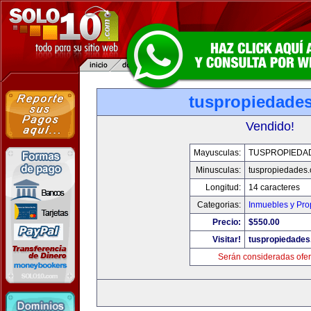
tuspropiedade
Vendido!
Mayusculas:
TUSPROPIEDA
Minusculas:
tuspropiedades
Longitud:
14 caracteres
Categorias:
Inmuebles y Pr
Precio:
$550.00
Visitar!
tuspropiedade
Serán consideradas ofer