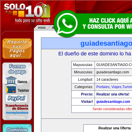
guiadesantiag
El dueño de este dominio lo ha
Mayusculas:
GUIADESANTIAGO.
Minusculas:
guiadesantiago.com
Longitud:
14 caracteres
Categorias:
Portales
,
Viajes,Turi
Precio:
Realizar una oferta!
Visitar!
guiadesantiago.com
Serán consideradas ofer
Realizar una Oferta