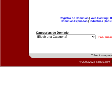
Registro de Dominios
|
Web Hosting
|
D
Dominios Expirados
|
Industrias
|
Indu
Categorías de Dominio:
[Pág. princi
** Precios expre
© 2002/2022 Solo10.com