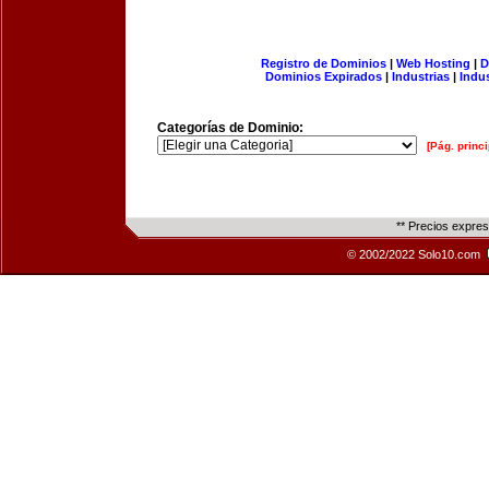
Registro de Dominios
|
Web Hosting
|
D
Dominios Expirados
|
Industrias
|
Indu
Categorías de Dominio:
[Pág. princi
** Precios expre
© 2002/2022 Solo10.com