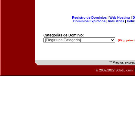
Registro de Dominios
|
Web Hosting
|
D
Dominios Expirados
|
Industrias
|
Indu
Categorías de Dominio:
[Pág. princi
** Precios expre
© 2002/2022 Solo10.com