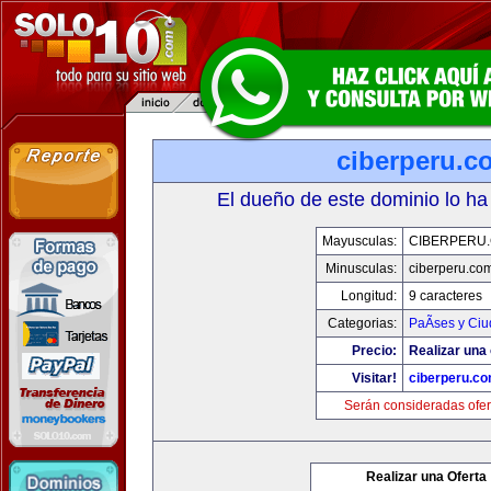
ciberperu.c
El dueño de este dominio lo ha
Mayusculas:
CIBERPERU
Minusculas:
ciberperu.co
Longitud:
9 caracteres
Categorias:
PaÃ­ses y Ci
Precio:
Realizar una 
Visitar!
ciberperu.c
Serán consideradas ofer
Realizar una Oferta