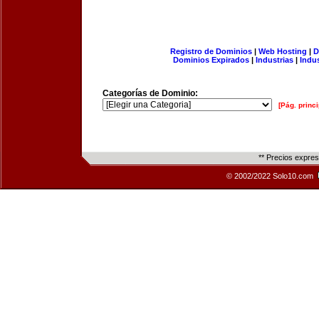
Registro de Dominios
|
Web Hosting
|
D
Dominios Expirados
|
Industrias
|
Indu
Categorías de Dominio:
[Pág. princi
** Precios expre
© 2002/2022 Solo10.com