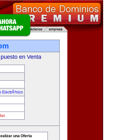
com
 puesto en Venta
 ElectrÃ³nico
tas
ealizar una Oferta