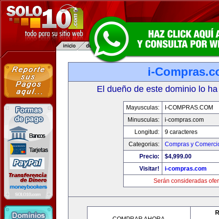
i-Compras.
El dueño de este dominio lo ha
Mayusculas:
I-COMPRAS.COM
Minusculas:
i-compras.com
Longitud:
9 caracteres
Categorias:
Compras y Comercio
Precio:
$4,999.00
Visitar!
i-compras.com
Serán consideradas ofer
R