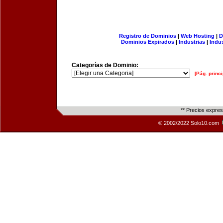
Registro de Dominios
|
Web Hosting
|
D
Dominios Expirados
|
Industrias
|
Indu
Categorías de Dominio:
[Pág. princi
** Precios expre
© 2002/2022 Solo10.com