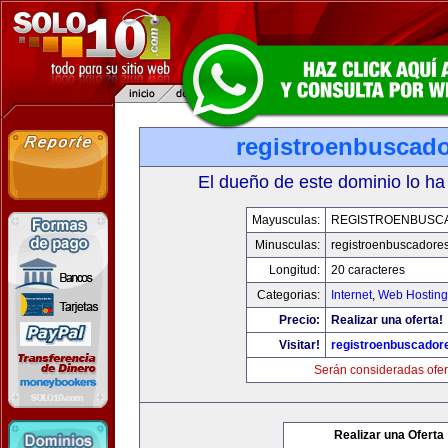
registroenbuscad
El dueño de este dominio lo ha
Mayusculas:
REGISTROENBUSC
Minusculas:
registroenbuscadore
Longitud:
20 caracteres
Categorias:
Internet
,
Web Hosting
Precio:
Realizar una oferta!
Visitar!
registroenbuscador
Serán consideradas ofer
Realizar una Oferta