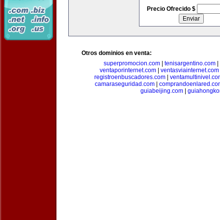
Precio Ofrecido $
Otros dominios en venta:
superpromocion.com
|
tenisargentino.com
|
ventaporinternet.com
|
ventasviainternet.com
registroenbuscadores.com
|
ventamultinivel.c
camaraseguridad.com
|
comprandoenlared.co
guiabeijing.com
|
guiahongko