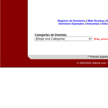
Registro de Dominios
|
Web Hosting
|
D
Dominios Expirados
|
Industrias
|
Indu
Categorías de Dominio:
[Pág. princi
** Precios expre
© 2002/2022 Solo10.com