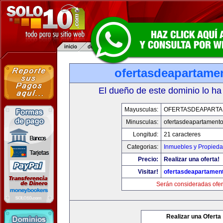
ofertasdeapartame
El dueño de este dominio lo ha
Mayusculas:
OFERTASDEAPART
Minusculas:
ofertasdeapartament
Longitud:
21 caracteres
Categorias:
Inmuebles y Propied
Precio:
Realizar una oferta!
Visitar!
ofertasdeapartamen
Serán consideradas ofer
Realizar una Oferta