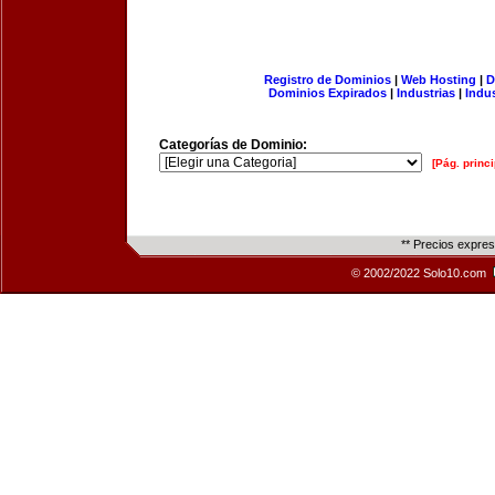
Registro de Dominios
|
Web Hosting
|
D
Dominios Expirados
|
Industrias
|
Indu
Categorías de Dominio:
[Pág. princi
** Precios expre
© 2002/2022 Solo10.com