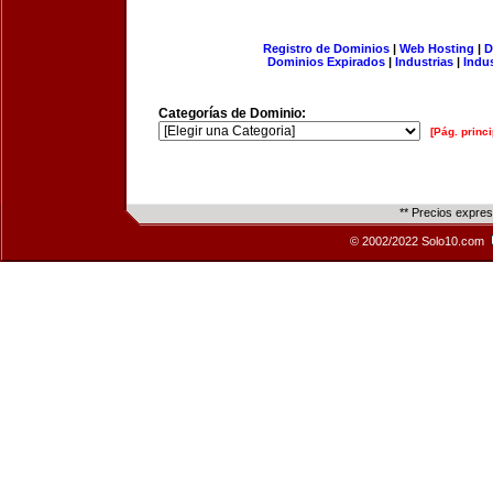
Registro de Dominios
|
Web Hosting
|
D
Dominios Expirados
|
Industrias
|
Indu
Categorías de Dominio:
[Pág. princi
** Precios expre
© 2002/2022 Solo10.com