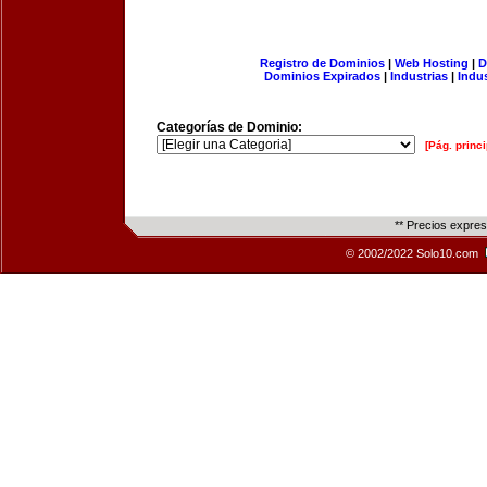
Registro de Dominios
|
Web Hosting
|
D
Dominios Expirados
|
Industrias
|
Indu
Categorías de Dominio:
[Pág. princi
** Precios expre
© 2002/2022 Solo10.com