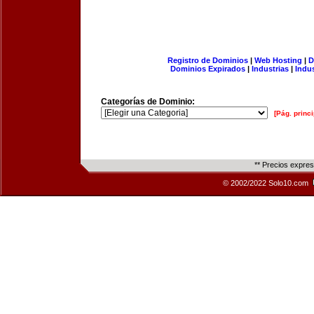
Registro de Dominios
|
Web Hosting
|
D
Dominios Expirados
|
Industrias
|
Indu
Categorías de Dominio:
[Pág. princi
** Precios expre
© 2002/2022 Solo10.com