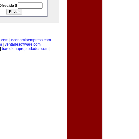
Ofrecido $
s.com
|
economiaempresa.com
m
|
ventadesoftware.com
|
|
barcelonapropiedades.com
|
|