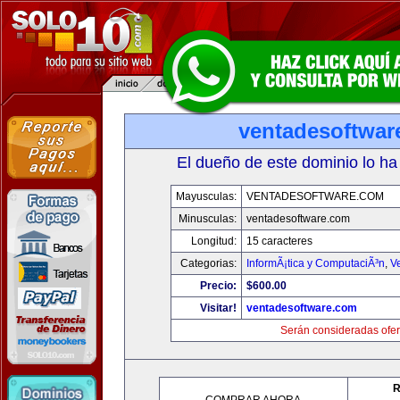
ventadesoftwar
El dueño de este dominio lo ha
Mayusculas:
VENTADESOFTWARE.COM
Minusculas:
ventadesoftware.com
Longitud:
15 caracteres
Categorias:
InformÃ¡tica y ComputaciÃ³n
,
V
Precio:
$600.00
Visitar!
ventadesoftware.com
Serán consideradas ofer
R