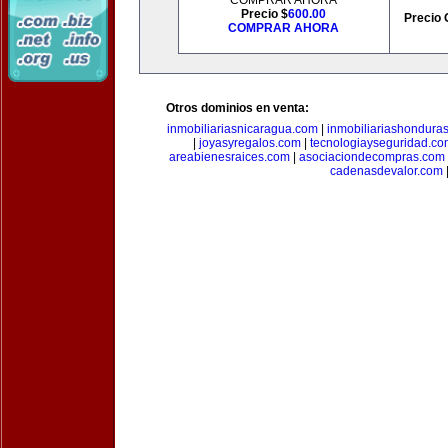
COMPRAR AHORA
Precio $
600.00
Precio 
COMPRAR AHORA
Otros dominios en venta:
inmobiliariasnicaragua.com
|
inmobiliariashondura
|
joyasyregalos.com
|
tecnologiayseguridad.co
areabienesraices.com
|
asociaciondecompras.com
cadenasdevalor.com