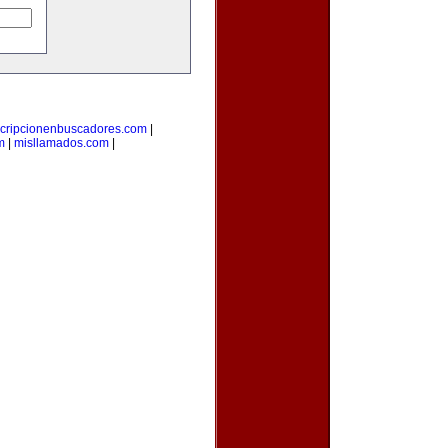
scripcionenbuscadores.com
|
m
|
misllamados.com
|