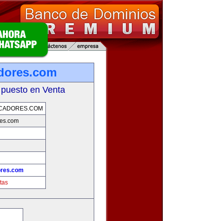
dores.com
 puesto en Venta
SCADORES.COM
res.com
ores.com
tas