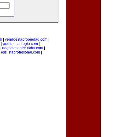
om
|
vendoestapropiedad.com
|
m
|
audiotecnologia.com
|
|
negociosenecuador.com
|
|
estilistaprofesional.com
|