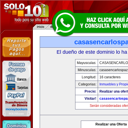
casasencarlosp
El dueño de este dominio lo ha
Mayusculas:
CASASENCARLO
Minusculas:
casasencarlospaz
Longitud:
16 caracteres
Categorias:
Inmuebles y Prop
Precio:
Realizar una ofer
Visitar!
casasencarlospa
Serán consideradas ofer
Realizar una Oferta