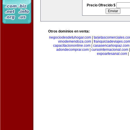
Precio Ofrecido $
Otros dominios en venta:
negociodesdetuhogar.com
|
tarjetascomerciales.c
vinodemendoza.com
|
franquiciadeviajes.co
capacitaciononline.com
|
casasencarlospaz.com
adondecomprar.com
|
cursointernacional.com
expoartesanal.com
|