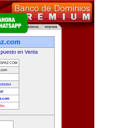
az.com
 puesto en Venta
SPAZ.COM
.com
iedades
ta!
z.com
tas