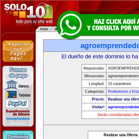
agroemprended
El dueño de este dominio lo ha
Mayusculas:
AGROEMPREND
Minusculas:
agroemprendedor
Longitud:
15 caracteres
Categorias:
Profesiones y Em
Precio:
Realizar una ofer
Visitar!
agroemprendedo
Serán consideradas ofer
Realizar una Oferta