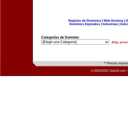
Registro de Dominios
|
Web Hosting
|
D
Dominios Expirados
|
Industrias
|
Indu
Categorías de Dominio:
[Pág. princi
** Precios expre
© 2002/2022 Solo10.com