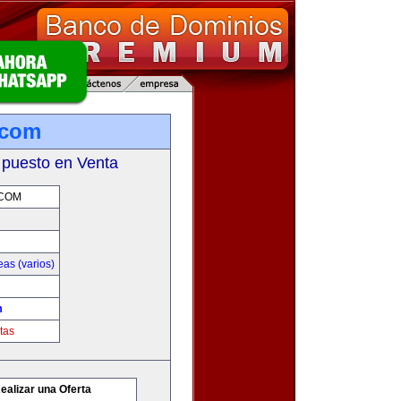
.com
 puesto en Venta
.COM
as (varios)
m
tas
ealizar una Oferta