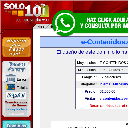
e-Contenidos
El dueño de este dominio lo ha
Mayusculas:
E-CONTENIDOS
Minusculas:
e-contenidos.com
Longitud:
12 caracteres
Categorias:
Internet
,
Miscelane
Precio:
$1,500.00
Visitar!
e-contenidos.co
Serán consideradas ofer
R