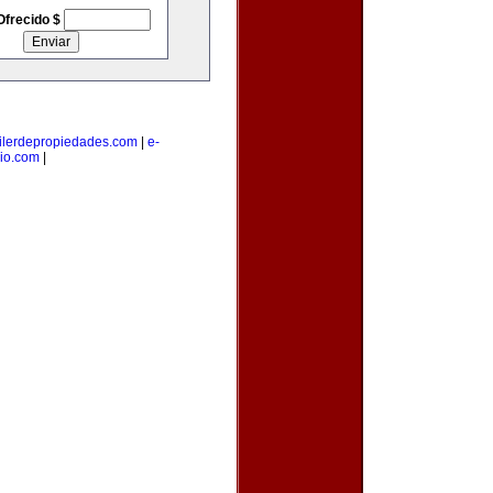
Ofrecido $
ilerdepropiedades.com
|
e-
io.com
|