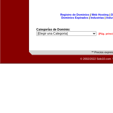
Registro de Dominios
|
Web Hosting
|
D
Dominios Expirados
|
Industrias
|
Indu
Categorías de Dominio:
[Pág. princi
** Precios expre
© 2002/2022 Solo10.com