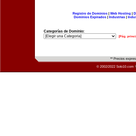
Registro de Dominios
|
Web Hosting
|
D
Dominios Expirados
|
Industrias
|
Indu
Categorías de Dominio:
[Pág. princi
** Precios expre
© 2002/2022 Solo10.com