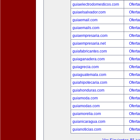
guiaelectrodomesticos.com
Oferta
guiaelsalvador.com
Oferta
guiaemail.com
Oferta
guiaemails.com
Oferta
guiaempresaria.com
Oferta
guiaempresaria.net
Oferta
guiafabricantes.com
Oferta
guiaganadera.com
Oferta
guiagrecia.com
Oferta
guiaguatemala.com
Oferta
guiahipotecaria.com
Oferta
guiahonduras.com
Oferta
guiamoda.com
Oferta
guiamodas.com
Oferta
guiamorelia.com
Oferta
guianicaragua.com
Oferta
guianoticias.com
Oferta