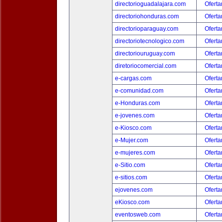
directorioguadalajara.com
Oferta
directoriohonduras.com
Oferta
directorioparaguay.com
Oferta
directoriotecnologico.com
Oferta
directoriouruguay.com
Oferta
diretoriocomercial.com
Oferta
e-cargas.com
Oferta
e-comunidad.com
Oferta
e-Honduras.com
Oferta
e-jovenes.com
Oferta
e-Kiosco.com
Oferta
e-Mujer.com
Oferta
e-mujeres.com
Oferta
e-Sitio.com
Oferta
e-sitios.com
Oferta
ejovenes.com
Oferta
eKiosco.com
Oferta
eventosweb.com
Oferta