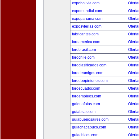
expobolivia.com
Oferta
expomundial.com
Oferta
expopanama.com
Oferta
exposyferias.com
Oferta
fabricantes.com
Oferta
foroamerica.com
Oferta
forobrasil.com
Oferta
forochile.com
Oferta
foroclasificados.com
Oferta
forodeamigos.com
Oferta
forodeopiniones.com
Oferta
foroecuador.com
Oferta
foroempleos.com
Oferta
galeriafotos.com
Oferta
guiabsas.com
Oferta
guiabuenosaires.com
Oferta
guiachacabuco.com
Oferta
guiachicos.com
Oferta