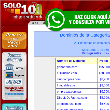
Dominios de la Categoría
231 dominios en esta categ
Mostrando 1 de 150
Ver siguientes 81 >>
Nombre de Dominio
Precio
ganaderia.com
$95,000
e-Turismo.com
$20,000
clubcompras.com
$8,900
Inmuebles.pe
$8,500
empresas.com.pa
$6,500
DirectoDeFabrica.com
$5,999
directoriousa.com
$5,500