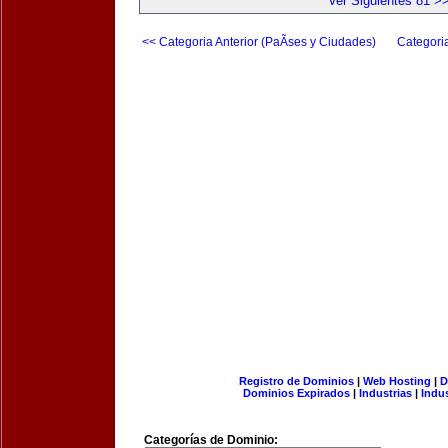
Ver Siguientes 81 >
<< Categoria Anterior (PaÃ­ses y Ciudades)
Categori
Registro de Dominios
|
Web Hosting
|
D
Dominios Expirados
|
Industrias
|
Indu
Categorías de Dominio: